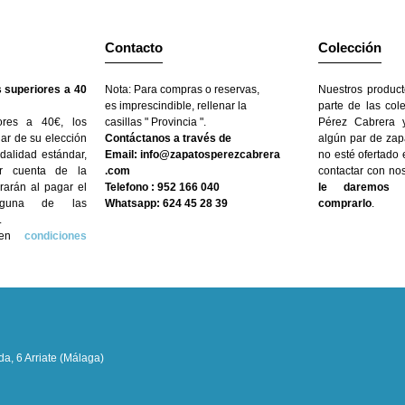
Contacto
Colección
 superiores a 40
Nota: Para compras o reservas,
Nuestros product
es imprescindible, rellenar la
parte de las col
ores a 40€, los
casillas " Provincia ".
Pérez Cabrera y
gar de su elección
Contáctanos a través de
algún par de zap
dalidad estándar,
Email: info@zapatosperezcabrera
no esté ofertado
r cuenta de la
.com
contactar con no
arán al pagar el
Telefono : 952 166 040
le daremos l
nguna de las
Whatsapp: 624 45 28 39
comprarlo
.
.
n en
condiciones
a, 6 Arriate (Málaga)