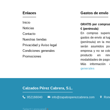
Enlaces
Gastos de envío
Inicio
GRATIS por compras
Noticias
€ (peninsula)
En compras superi
Contacto
gastos de envío al lu
Nuestras tiendas
(península) en la mo
Privacidad y Aviso legal
serán asumidos po
Condiciones generales
empresa y no se cobr
producto en ni
Promociones
modalidades de pago
Más informació
generales
Calzados Pérez Cabrera, S.L.
952166040
info@zapatosperezcabrera.com
Rond
Select Language
▼