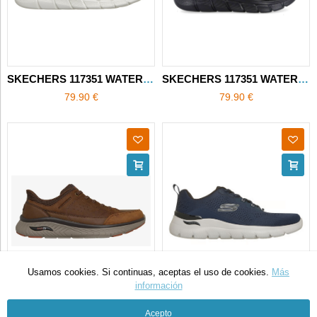
SKECHERS 117351 WATERPROOF
SKECHERS 117351 WATERPROOF
79.90 €
79.90 €
Usamos cookies. Si continuas, aceptas el uso de cookies.
Más
información
SKECHERS 205656 Slip-Ins Arch Fit
SKECHERS 233178 Arch Fit
Acepto