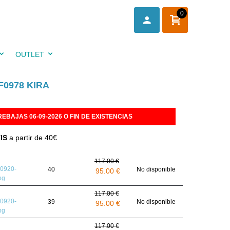
0
OUTLET
0978 KIRA
REBAJAS 06-09-2026 O FIN DE EXISTENCIAS
IS
a partir de 40€
117.00 €
40
No disponible
95.00 €
117.00 €
39
No disponible
95.00 €
117.00 €