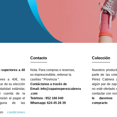
Contacto
Colección
 superiores a 40
Nota: Para compras o reservas,
Nuestros product
es imprescindible, rellenar la
parte de las col
ores a 40€, los
casillas " Provincia ".
Pérez Cabrera y
gar de su elección
Contáctanos a través de
algún par de zap
dalidad estándar,
Email: info@zapatosperezcabrera
no esté ofertado
r cuenta de la
.com
contactar con no
arán al pagar el
Telefono : 952 166 040
le daremos l
nguna de las
Whatsapp: 624 45 28 39
comprarlo
.
.
n en
condiciones