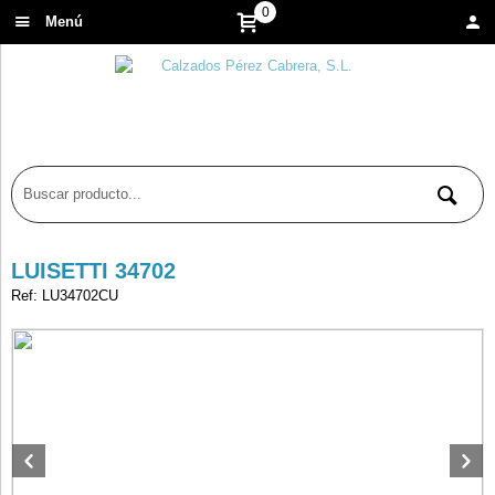
0
Menú
LUISETTI 34702
Ref: LU34702CU