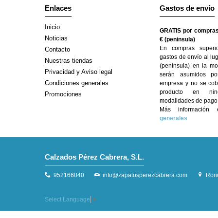
Enlaces
Gastos de envío
Inicio
GRATIS por compras
Noticias
€ (peninsula)
En compras superi
Contacto
gastos de envío al lu
Nuestras tiendas
(península) en la mo
Privacidad y Aviso legal
serán asumidos po
Condiciones generales
empresa y no se cobr
producto en ni
Promociones
modalidades de pago
Más informació
generales
Calzados Pérez Cabrera, S.L.
952166040
info@zapatosperezcabrera.com
Rond
Select Language
▼