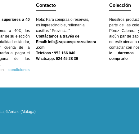
Contacto
Colección
 superiores a 40
Nota: Para compras o reservas,
Nuestros product
es imprescindible, rellenar la
parte de las col
ores a 40€, los
casillas " Provincia ".
Pérez Cabrera y
gar de su elección
Contáctanos a través de
algún par de zap
dalidad estándar,
Email: info@zapatosperezcabrera
no esté ofertado
r cuenta de la
.com
contactar con no
arán al pagar el
Telefono : 952 166 040
le daremos l
nguna de las
Whatsapp: 624 45 28 39
comprarlo
.
.
n en
condiciones
a, 6 Arriate (Málaga)