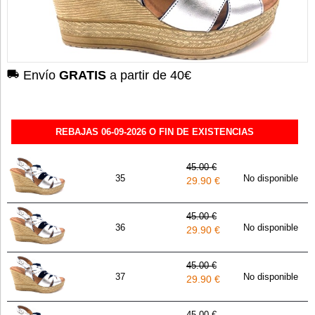
Envío
GRATIS
a partir de 40€
REBAJAS 06-09-2026 O FIN DE EXISTENCIAS
45.00 €
35
No disponible
29.90 €
45.00 €
36
No disponible
29.90 €
45.00 €
37
No disponible
29.90 €
45.00 €