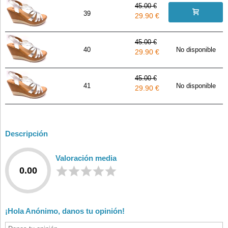
45.00 €
39
29.90 €
45.00 €
40
No disponible
29.90 €
45.00 €
41
No disponible
29.90 €
Descripción
Valoración media
0.00
¡Hola Anónimo, danos tu opinión!