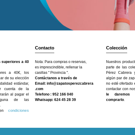
Contacto
Colección
 superiores a 40
Nota: Para compras o reservas,
Nuestros product
es imprescindible, rellenar la
parte de las col
ores a 40€, los
casillas " Provincia ".
Pérez Cabrera y
gar de su elección
Contáctanos a través de
algún par de zap
dalidad estándar,
Email: info@zapatosperezcabrera
no esté ofertado
r cuenta de la
.com
contactar con no
arán al pagar el
Telefono : 952 166 040
le daremos l
nguna de las
Whatsapp: 624 45 28 39
comprarlo
.
.
n en
condiciones