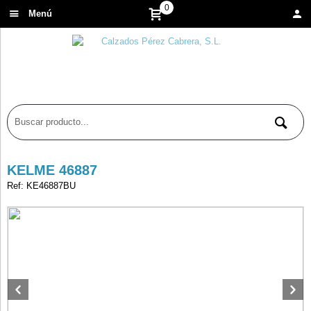
0
Menú
KELME 46887
Ref: KE46887BU