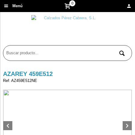
0
Menú
AZAREY 459E512
Ref: AZ459E512NE