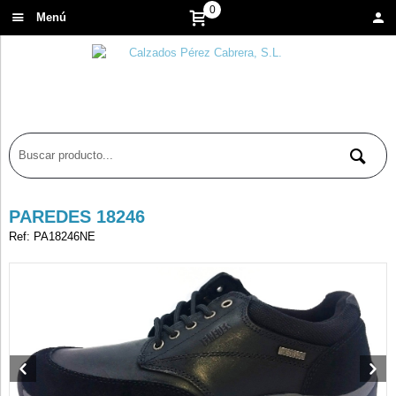
0
Menú
PAREDES 18246
Ref: PA18246NE