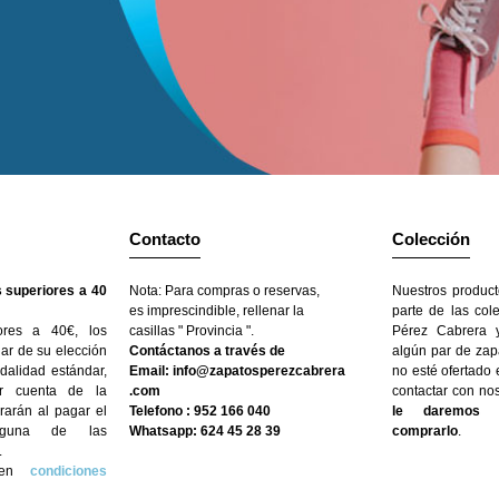
Contacto
Colección
 superiores a 40
Nota: Para compras o reservas,
Nuestros product
es imprescindible, rellenar la
parte de las col
ores a 40€, los
casillas " Provincia ".
Pérez Cabrera y
gar de su elección
Contáctanos a través de
algún par de zap
dalidad estándar,
Email: info@zapatosperezcabrera
no esté ofertado
r cuenta de la
.com
contactar con no
arán al pagar el
Telefono : 952 166 040
le daremos l
nguna de las
Whatsapp: 624 45 28 39
comprarlo
.
.
n en
condiciones