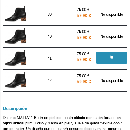
75.00 €
39
No disponible
59.90 €
75.00 €
40
No disponible
59.90 €
75.00 €
41
59.90 €
75.00 €
42
No disponible
59.90 €
Descripción
Desiree MALTA11 Botín de piel con punta afilada con tacón forrado en
tejido animal print. Forro y planta en piel y suela de goma flexible con 4
cm de tacón. Un diseño que no pasará desapercibido para las amantes