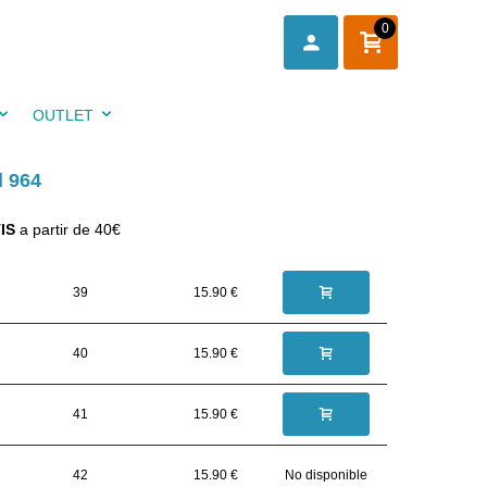
0
OUTLET
l 964
IS
a partir de 40€
39
15.90 €
40
15.90 €
41
15.90 €
42
15.90 €
No disponible