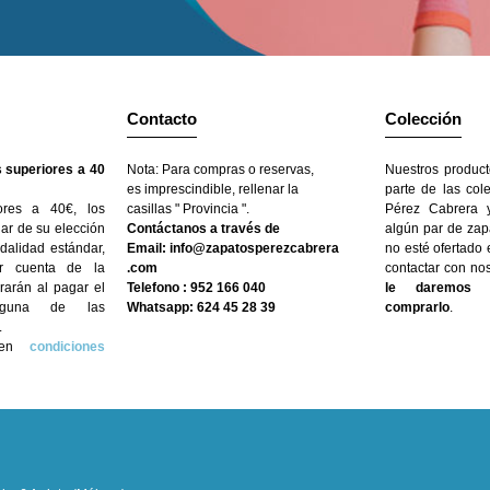
Contacto
Colección
 superiores a 40
Nota: Para compras o reservas,
Nuestros product
es imprescindible, rellenar la
parte de las col
ores a 40€, los
casillas " Provincia ".
Pérez Cabrera y
gar de su elección
Contáctanos a través de
algún par de zap
dalidad estándar,
Email: info@zapatosperezcabrera
no esté ofertado
r cuenta de la
.com
contactar con no
arán al pagar el
Telefono : 952 166 040
le daremos l
nguna de las
Whatsapp: 624 45 28 39
comprarlo
.
.
n en
condiciones