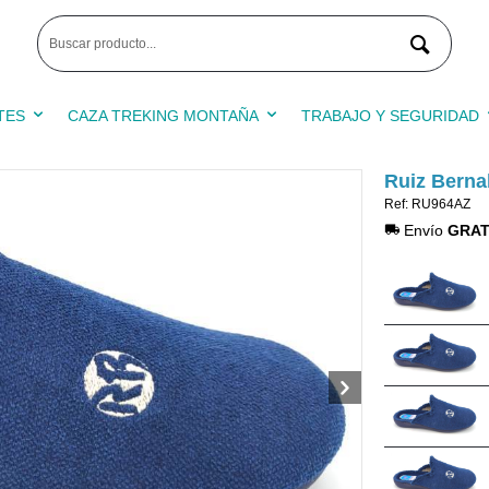
TES
CAZA TREKING MONTAÑA
TRABAJO Y SEGURIDAD
Ruiz Berna
Ref: RU964AZ
Envío
GRAT