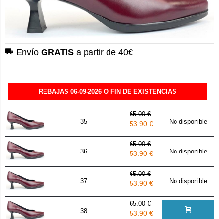
Envío
GRATIS
a partir de 40€
REBAJAS 06-09-2026 O FIN DE EXISTENCIAS
65.00 €
35
No disponible
53.90 €
65.00 €
36
No disponible
53.90 €
65.00 €
37
No disponible
53.90 €
65.00 €
38
53.90 €