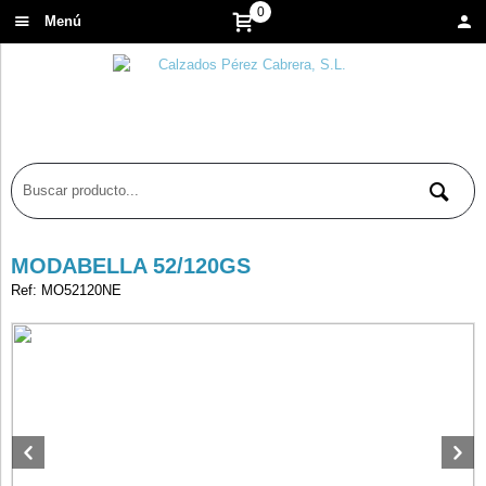
0
Menú
MODABELLA 52/120GS
Ref: MO52120NE