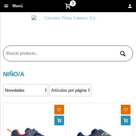
0
Menú
NIÑO/A